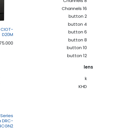
8 Channels
16 Channels
2 button
4 button
 CIOT-
6 button
D20M
8 button
75.000
10 button
12 button
lens
k
KHD
Series
a DRC-
4CGN2