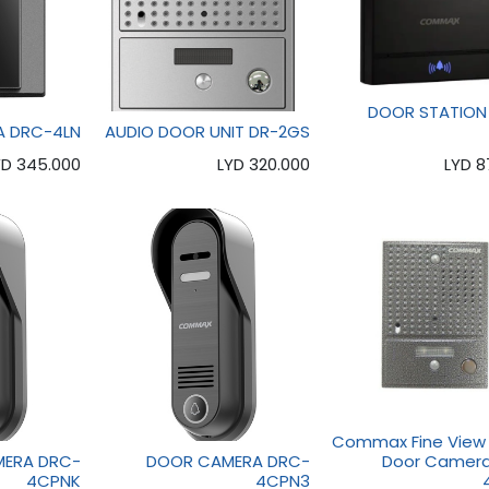
DOOR STATION
 DRC-4LN
AUDIO DOOR UNIT DR-2GS
LYD
345.000
LYD
320.000
LYD
8
Commax Fine View 
ERA DRC-
DOOR CAMERA DRC-
Door Camer
4CPNK
4CPN3